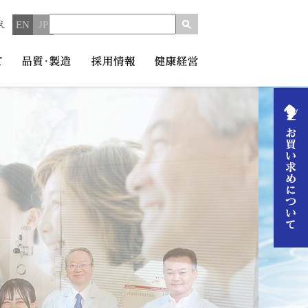
え
EN
JP