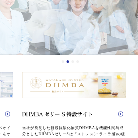
ベオイ
当社が発見した新規抗酸化物質DHMBAを機能性関与成
ディーバ
トをオ
分とした
DHMBA
ゼリーSは「ストレス(イライラ感)の緩