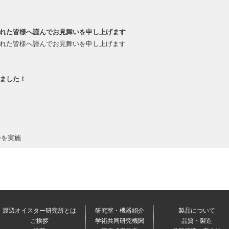
られた皆様へ謹んでお見舞いを申し上げます
られた皆様へ謹んでお見舞いを申し上げます
ました！
！
会を実施
します。
渡辺オイスター研究所とは
研究室・機器紹介
製品について
025年度版に掲載されました！
ご挨拶
学術共同研究機関
品質・製造