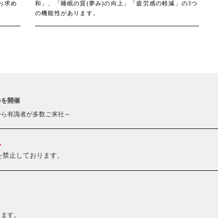
お求め
和」、「睡眠の質(夢み)の向上」「疲労感の軽減」の3つ
の機能性があります。
会を開催
から有識者が多数ご来社～
い
を禁止しております。
します。